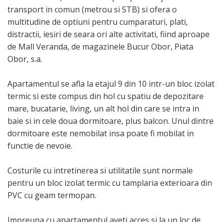
transport in comun (metrou si STB) si ofera o
multitudine de optiuni pentru cumparaturi, plati,
distractii, iesiri de seara ori alte activitati, fiind aproape
de Mall Veranda, de magazinele Bucur Obor, Piata
Obor, s.a.
Apartamentul se afla la etajul 9 din 10 intr-un bloc izolat
termic si este compus din hol cu spatiu de depozitare
mare, bucatarie, living, un alt hol din care se intra in
baie si in cele doua dormitoare, plus balcon. Unul dintre
dormitoare este nemobilat insa poate fi mobilat in
functie de nevoie.
Costurile cu intretinerea si utilitatile sunt normale
pentru un bloc izolat termic cu tamplaria exterioara din
PVC cu geam termopan.
Impreuna cu apartamentul aveti acces si la un loc de