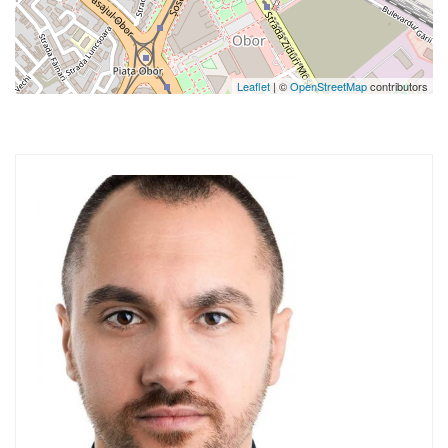
Leaflet
| ©
OpenStreetMap
contributors