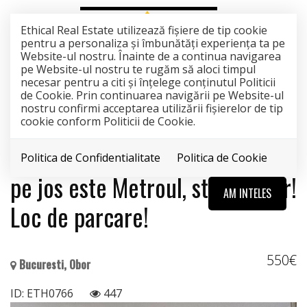
Ethical Real Estate utilizează fişiere de tip cookie
pentru a personaliza și îmbunătăți experiența ta pe
Website-ul nostru. Înainte de a continua navigarea
pe Website-ul nostru te rugăm să aloci timpul
necesar pentru a citi și înțelege conținutul Politicii
EXCLUSIVITATE
INCHIRIAT
de Cookie. Prin continuarea navigării pe Website-ul
nostru confirmi acceptarea utilizării fişierelor de tip
Acest anunt nu mai este activ !
cookie conform Politicii de Cookie.
3 camere Bucur Obor. 6 minute
Politica de Confidentialitate
Politica de Cookie
pe jos este Metroul, statia Obor!
AM INTELES
Loc de parcare!
550€
Bucuresti, Obor
ID: ETH0766
447